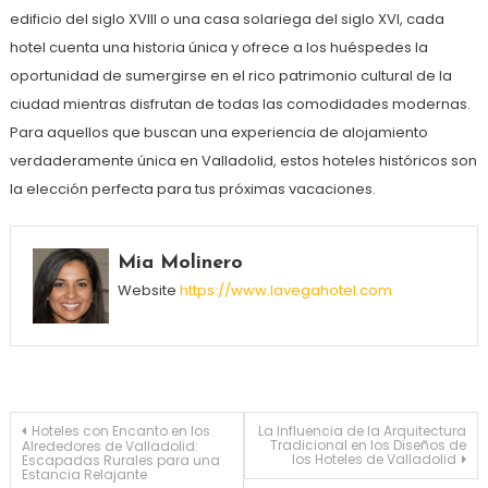
edificio del siglo XVIII o una casa solariega del siglo XVI, cada
hotel cuenta una historia única y ofrece a los huéspedes la
oportunidad de sumergirse en el rico patrimonio cultural de la
ciudad mientras disfrutan de todas las comodidades modernas.
Para aquellos que buscan una experiencia de alojamiento
verdaderamente única en Valladolid, estos hoteles históricos son
la elección perfecta para tus próximas vacaciones.
Mia Molinero
Website
https://www.lavegahotel.com
Navegación
Hoteles con Encanto en los
La Influencia de la Arquitectura
Tradicional en los Diseños de
Alrededores de Valladolid:
los Hoteles de Valladolid
Escapadas Rurales para una
Estancia Relajante
de